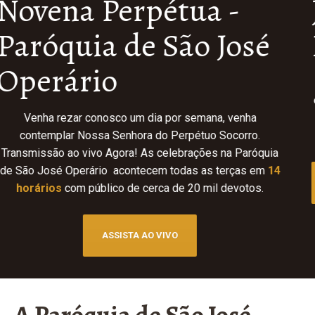
Juventude
Redentorista
A Juventude Missionária Redentorista (JUMIRE) busca
evangelizar através da ação missionária dos jovens, visto
que as novas gerações têm a capacidade de gestar o
novo.
JUNTE-SE A NÓS!
A Paróquia de São José
Operário