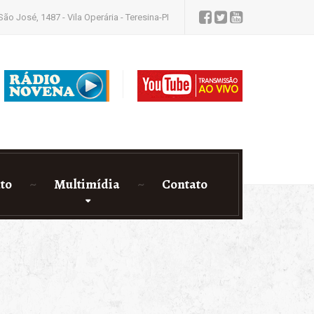
São José, 1487 - Vila Operária - Teresina-PI
to
Multimídia
Contato