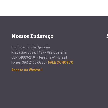
Nossos Endereço
Paróquia da Vila Operária
Praça São José, 1487 - Vila Operária
CEP:64003-210, - Teresina-PI - Brasil
Fones: (86) 2106-0880 -
FALE CONOSCO
Acesso ao Webmail