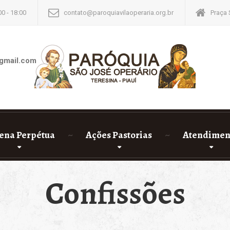
00 - 18:00
contato@paroquiavilaoperaria.org.br
Praça 
gmail.com
ena Perpétua
Ações Pastorias
Atendimen
Confissões