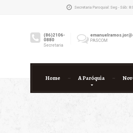
Secretaria Paroquial: Seg - Sáb: 8:
(86)2106-
emanuelramos.jor@
0880
PASCOM
Secretaria
Home
A Paróquia
Nov